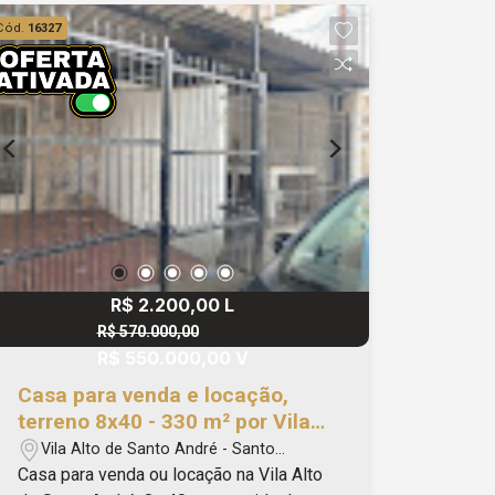
Administração e Consultoria - CRECI:
Cód.
16327
J33616. - CA0404 #BLACKAPRIORI
R$ 2.200,00 L
R$ 570.000,00
R$ 550.000,00 V
Casa para venda e locação,
terreno 8x40 - 330 m² por Vila
Alto de Santo André - Santo
Vila Alto de Santo André - Santo
André/SP
André/SP
Casa para venda ou locação na Vila Alto