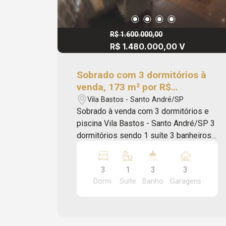
R$ 1.600.000,00
R$ 1.480.000,00 V
Sobrado com 3 dormitórios à
venda, 173 m² por R$
1.480.000,00 - Vila Bastos -
Vila Bastos - Santo André/SP
Santo André/SP
Sobrado à venda com 3 dormitórios e
piscina Vila Bastos - Santo André/SP 3
dormitórios sendo 1 suíte 3 banheiros
+ lavabo Sala ampla para três
ambientes Cozinha planejada Área de
3
1
3
3
serviço Salão de festas Churrasqueira
Dorm.
Suite
Banho
Garagens
e forno Piscina 3 vagas de garagem
Diferenciais: Imóvel espaçoso, com
ambientes bem distribuídos e área de
lazer completa, ideal para momentos