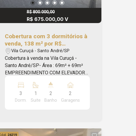
R$ 800.000,00
R$ 675.000,00 V
Cobertura com 3 dormitórios à
venda, 138 m² por R$
675.000,00 - Vila Curuçá -
Vila Curuçá - Santo André/SP
Santo André/SP
Cobertura à venda na Vila Curuçá -
Santo André/SP- Área : 69m² + 69m²
EMPREENDIMENTO COM ELEVADOR
Cobertura novo com 144 m², Divisa com
Parque Jaçatuba, próximo Avenida
3
1
2
2
Itamarati, Palácio do Pão, posto de
Dorm.
Suite
Banho
Garagens
gasolina, Ragazzo, ponto de ônibus
entre outros comércios da região. 03
dormitórios sendo os 01 suíte, cozinha,
sala dois ambientes, banheiros, área de
serviço, área gourmet com
Cód.
24219