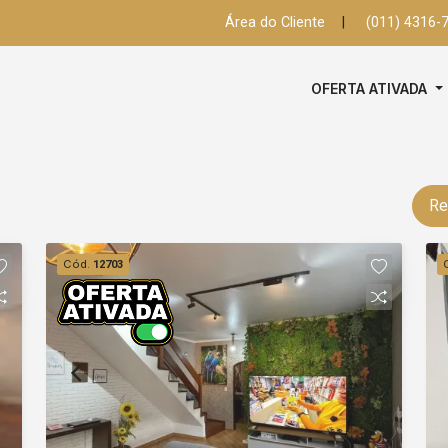
Área do Cliente
|
(011) 4316-
OFERTA ATIVADA
Re
Cód.
12703