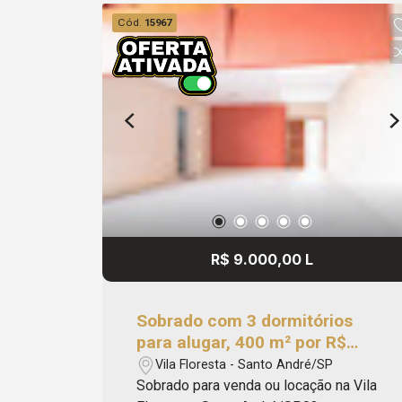
em família. Localização /
Cód.
15967
Proximidades: Padaria Brasileira
Colégio Objetivo Santo André
#blackapriori Marque sua visita pelo
número 4316-7100 ou WhatsApp: 11
94728-3849. Apriori Imóveis
Administração e Consultoria ? CRECI:
J33616. #blackapriori
R$ 9.000,00 L
Sobrado com 3 dormitórios
para alugar, 400 m² por R$
9.000,00/mês - Vila Floresta -
Vila Floresta - Santo André/SP
Santo André/SP
Sobrado para venda ou locação na Vila