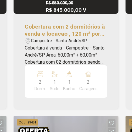
R$ 850.000,00
R$ 845.000,00 V
Cobertura com 2 dormitórios à
venda e locacao , 120 m² por
R$ 845.000,00 - Campestre -
Campestre - Santo André/SP
Santo André/SP
Cobertura à venda - Campestre - Santo
André/SP Área: 60,00m² + 60,00m²
Cobertura com 02 dormitórios sendo
uma suíte, sala, cozinha, 01 banheiro,
área de serviço, cobertura parcialmente
2
1
1
2
coberta, piscina e 02 vagas de
Dorm.
Suite
Banho
Garagens
garagem. Imóvel com localização
privilegiada, com acesso fácil a São
Caetano e próximo aos comércios da
região.Marque sua visita pelo número
4316-7100 ou WhatsApp: 11 94728-
Cód.
29451
3849. Apriori Imoveis Administração e