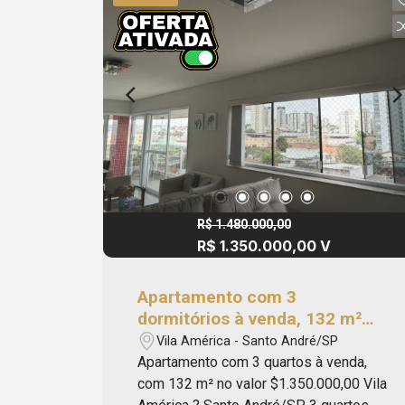
J33616. #blackapriori
R$ 1.480.000,00
R$ 1.350.000,00 V
Apartamento com 3
dormitórios à venda, 132 m²
por R$ 1.350.000,00 - Vila
Vila América - Santo André/SP
América - Santo André/SP
Apartamento com 3 quartos à venda,
com 132 m² no valor $1.350.000,00 Vila