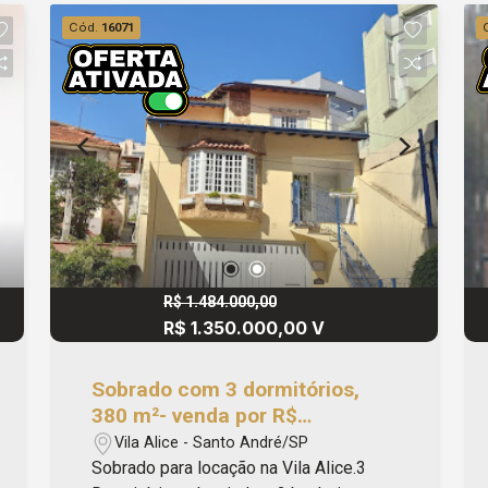
Meirelles, Escola Estadual Atílio
Cód.
16071
Tognato, Escola Municipal Luiz
Sacilotto, pontos de ônibus e outros
comércios da região. Apriori Imóveis
Administração e Consultoria - CRECI:
J33616. #blackapriori
R$ 1.484.000,00
R$ 1.350.000,00 V
Sobrado com 3 dormitórios,
380 m²- venda por R$
1.350.000,00- Vila Alice - Santo
Vila Alice - Santo André/SP
André/SP
Sobrado para locação na Vila Alice.3