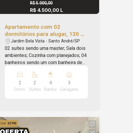
R$ 5.000,00
R$ 4.500,00 L
Apartamento com 02
dormitórios para alugar, 130 m²
no Jardim Bela Vista - Santo
Jardim Bela Vista - Santo André/SP
André/SP
02 suítes sendo uma master; Sala dois
ambientes; Cozinha com planejados; 04
banheiros sendo um com banheira de
hidromassagem; Lavanderia; Closet;
Fechamento de sacada com vidros;
2
2
4
3
Área gourmet com churrasqueira na
Dorm.
Suítes
Banho
Garagens
sacada; 03 vagas de garagem.
Condomínio: Playground; Piscina;
Churrasqueira; Academia; Salão de
festas; Sauna; Elevador Portaria 24h.
Localizado próximo a Cervejaria Maria
Cód.
32743
Carrion, Oftalmoclínica, Padaria