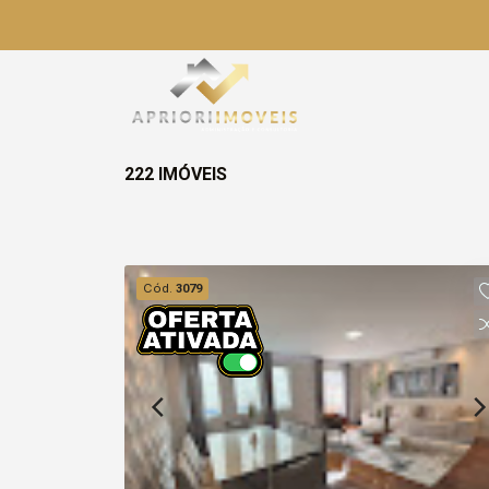
222 IMÓVEIS
Cód.
3079