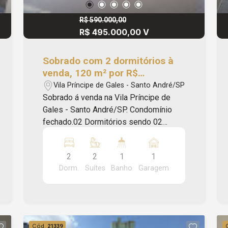
R$ 590.000,00
R$ 495.000,00 V
Sobrado com 2 dormitórios à
venda, 120 m² por R$
495.000,00 - Vila Príncipe de
Vila Príncipe de Gales - Santo André/SP
Gales - Santo André/SP
Sobrado á venda na Vila Príncipe de
Gales - Santo André/SP. Condomínio
fechado.02 Dormitórios sendo 02
suítes, cozinha, banheiro, sala dois
ambientes, área de serviço,
2
2
1
1
churrasqueira e 01 vaga de garagem.
Dorm.
Suítes
Banho
Garagem
Ótima localização com fácil acesso aos
comércios da região. Marque sua visita
pelo número 4316-7100 ou WhatsApp:
11 94728-3849. Apriori Imóveis
Administração e Consultoria - CRECI:
Cód.
21339