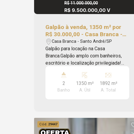
R$ 11.000.000,00
R$ 9.500.000,00 V
Galpão à venda, 1350 m² por
R$ 30.000,00 - Casa Branca -
Santo André/SP
Casa Branca - Santo André/SP
Galpão para locação na Casa
Branca.Galpão amplo com banheiros,
escritório e localização privilegiada!
Localizado em rua com grande
movimento de carros e com fácil
2
1350 m²
1892 m²
acesso ao Centro da cidade.Marque
Banho
A. Útil
A. Total
sua visita pelo número 4316-7100 ou
WhatsApp: 11 94728-3849. Apriori
Imoveis Administração e Consultoria -
CRECI: J33616 #blackapriori
Cód.
29447