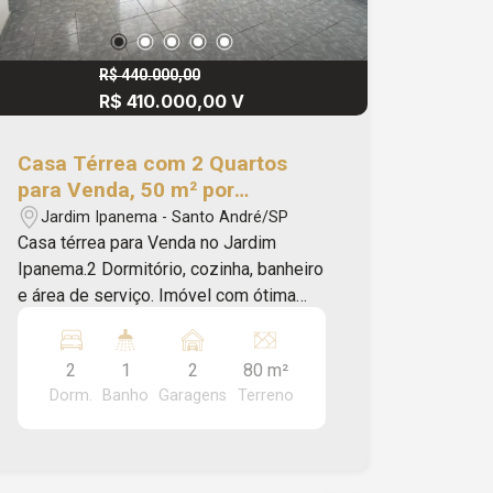
R$ 440.000,00
R$ 410.000,00 V
Casa Térrea com 2 Quartos
para Venda, 50 m² por
R$410.000,00 - Jardim
Jardim Ipanema - Santo André/SP
Ipanema - Santo André/SP
Casa térrea para Venda no Jardim
Ipanema.2 Dormitório, cozinha, banheiro
e área de serviço. Imóvel com ótima
localização! Fácil acesso ao Parque
Ana Brandão e próximo da Av. Queirós
2
1
2
80 m²
Filho e dos comércios da região. *Outra
Dorm.
Banho
Garagens
Terreno
casa no mesmo quintal. Luz
compartilhada*Marque sua visita pelo
número 4316-7100 ou WhatsApp: 11
94728-3849. Apriori Imoveis