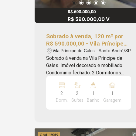
R$ 690.000,00
R$ 590.000,00 V
Sobrado à venda, 120 m² por
R$ 590.000,00 - Vila Príncipe
de Gales - Santo André/SP
Vila Príncipe de Gales - Santo André/SP
Sobrado á venda na Vila Príncipe de
Gales. Imóvel decorado e mobiliado.
Condomínio fechado. 2 Dormitórios
sendo 2 suites, cozinha, banheiro, sala
2 ambientes, área de serviço,
2
2
1
1
churrasqueira e 1 vaga de garagem.
Dorm.
Suítes
Banho
Garagem
Ótima localização com fácil acesso aos
comércios da região. Marque sua visita
pelo número 4316-7100 ou WhatsApp:
11 94728-3849. Apriori Imoveis
Administração e Consultoria - CRECI:
Cód.
19039