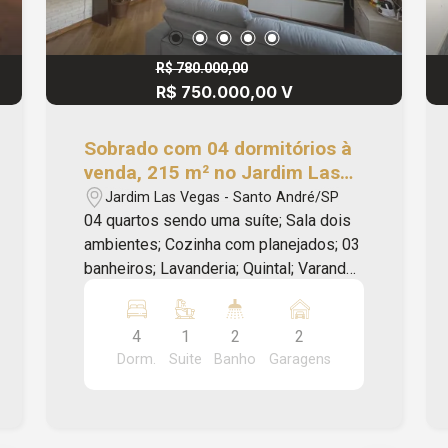
R$ 780.000,00
R$ 750.000,00 V
Sobrado com 04 dormitórios à
venda, 215 m² no Jardim Las
Vegas - Santo André/SP
Jardim Las Vegas - Santo André/SP
04 quartos sendo uma suíte; Sala dois
ambientes; Cozinha com planejados; 03
banheiros; Lavanderia; Quintal; Varanda;
Sala de cinema; Área gourmet com
churrasqueira; 04 vagas de garagem.
4
1
2
2
Localizado próximo ao EMEIEF Prof.
Dorm.
Suite
Banho
Garagens
Yvonne Zahir, Escola Estadual
Professor Antonio Francisco Pavanello,
Creche e Orfanato Lar Benvindo, Escola
Municipal de Educação Básica Cecília