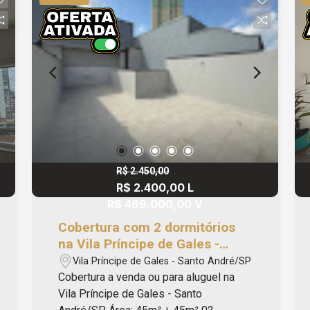
J33616. - SO0800 #blackapriori
R$ 2.450,00
R$ 2.400,00 L
R$ 469.000,00 V
Cobertura com 2 dormitórios
na Vila Príncipe de Gales -
Santo André/SP
Vila Príncipe de Gales - Santo André/SP
Cobertura a venda ou para aluguel na
Vila Príncipe de Gales - Santo