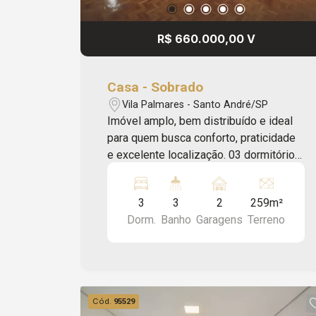
R$ 660.000,00 V
Casa - Sobrado
Vila Palmares - Santo André/SP
Imóvel amplo, bem distribuído e ideal
para quem busca conforto, praticidade
e excelente localização. 03 dormitórios;
Sala ampla; Cozinha; 03 banheiros;
Quintal; Closet; 02 vagas de garagem.
3
3
2
259m²
Localizado na charmosa Vila Palmares,
Dorm.
Banho
Garagens
Terreno
o imóvel fica próximo a pontos
importantes da região, como o Parque
Celso Daniel, o Estádio Bruno José
Daniel, a Escola Senai Armando de
Arruda Pereira, além de fácil acesso as
Cód.
95529
principais vias, comércios e serviços