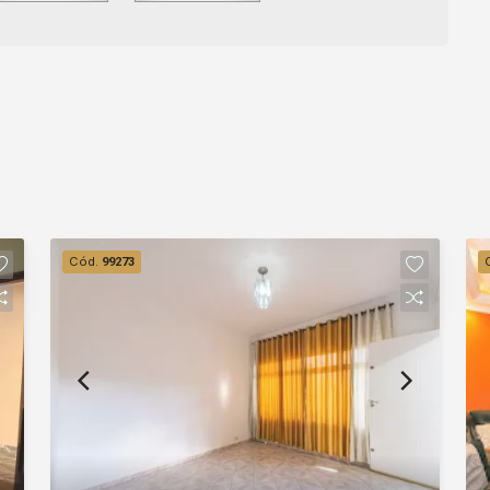
Cód.
99273