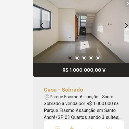
da região. Oferecemos assessoria
imobiliária completa, com atendimento
humanizado, agilidade nos processos e
total segurança jurídica para garantir
uma negociação tranquila e eficiente.
Os valores e disponibilidades
expressos neste anúncio podem sofrer
alterações sem aviso prévio, assim
como erros de ortografia, gramática ou
erros de digitação. Apriori Imóveis
R$ 1.000.000,00 V
Administração e Consultoria - CRECI:
J33616.
Casa - Sobrado
Parque Erasmo Assunção - Santo
André/SP
Sobrado à venda por R$ 1.000.000 na
Parque Erasmo Assunção em Santo
André/SP 03 Quartos sendo 3 suítes;
Sala; Cozinha; 04 Banheiros; Lavanderia;