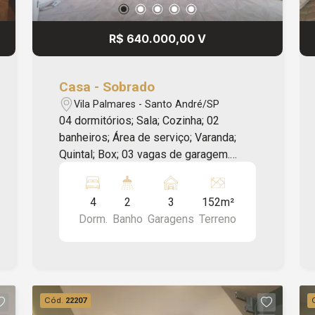
R$ 640.000,00 V
Casa - Sobrado
Vila Palmares - Santo André/SP
04 dormitórios; Sala; Cozinha; 02
banheiros; Área de serviço; Varanda;
Quintal; Box; 03 vagas de garagem.
Imóvel com apenas uma casa no
terreno, proporcionando mais
4
2
3
152m²
privacidade e conforto. Ótima
Dorm.
Banho
Garagens
Terreno
localização, próximo ao Supermercado
Coop, à Avenida Prestes Maia, ao SESC
Santo André, entre outros comércios e
serviços da região. Oferecemos
assessoria imobiliária completa, com
Cód.
22207
atendimento humanizado, agilidade nos