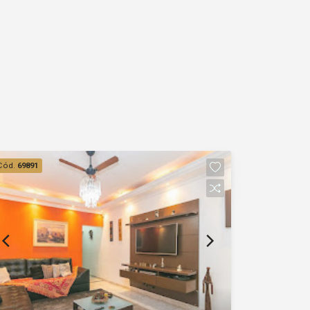
Cód.
69891