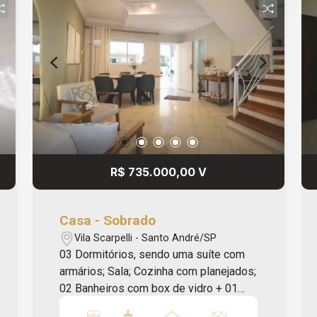
processos e total segurança jurídica
para garantir uma negociação tranquila e
eficiente. Os valores e disponibilidades
expressos neste anúncio podem sofrer
alterações sem aviso prévio, assim
como erros de ortografia, gramática ou
erros de digitação. Apriori Imóveis
Administração e Consultoria - CRECI:
J33616.
R$ 735.000,00 V
Casa - Sobrado
Vila Scarpelli - Santo André/SP
03 Dormitórios, sendo uma suíte com
armários; Sala; Cozinha com planejados;
02 Banheiros com box de vidro + 01
Lavabo; Área de serviço; 02 Vagas de