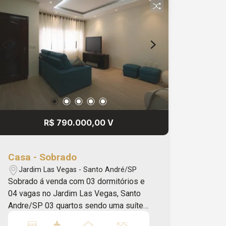
visita pelo número 4316-7100 ou
WhatsApp: 11 94728-3849. Apriori
Imóveis Administração e Consultoria -
CRECI: J33616. - CA2001
R$ 790.000,00 V
Casa - Sobrado
Jardim Las Vegas - Santo André/SP
Sobrado á venda com 03 dormitórios e
04 vagas no Jardim Las Vegas, Santo
Andre/SP 03 quartos sendo uma suíte
Sala amplo dois ambientes Cozinha