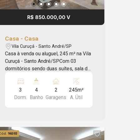
R$ 850.000,00 V
Casa - Casa
Vila Curuçá - Santo André/SP
Casa à venda ou aluguel, 245 m² na Vila
Curuçá - Santo André/SPCom 03
dormitórios sendo duas suítes, sala de
estar, cozinha planejada, 04 banheiros
com box e um com banheira de
3
4
2
245m²
hidromassagem, área de serviço,
Dorm.
Banho
Garagens
A. Útil
varanda, área gourmet com
churrasqueira, corrimão e 02 vagas de
garagem.Excelente localização,
próximo a restaurantes, borracharia,
escolas, igrejas, pontos de ônibus e
Cód.
96593
outros comércios da região.Marque sua