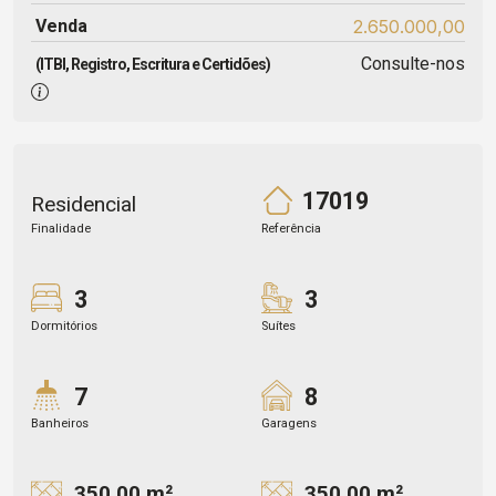
Venda
2.650.000,00
Consulte-nos
(ITBI, Registro, Escritura e Certidões)
17019
Residencial
Finalidade
Referência
3
3
Dormitórios
Suítes
7
8
Banheiros
Garagens
350.00 m²
350.00 m²