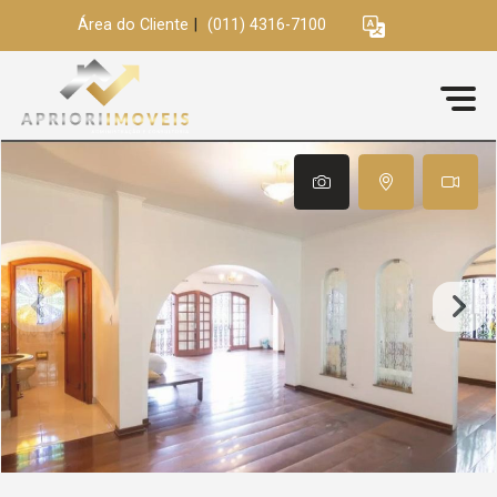
Área do Cliente
|
(011) 4316-7100