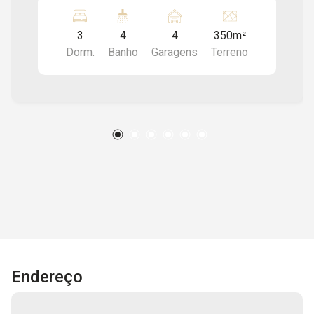
Lavanderia; Churrasqueira; Varanda; 04 vagas de
garagem. Ótima localização, próximo á Escola
3
4
4
350m²
Superior de Adminitração e Gestão (ESAGS), á
Dorm.
Banho
Garagens
Terreno
Estação CPTM Prefeito Saladino, ao SESI, á
Escola Prontidão, á Amil Espaço Saúde e Praça
Samuel de Castro Neves, entre outros
comércios e serviços da região. Oferecemos
assessoria imobiliária completa, com
atendimento humanizado, agilidade nos
processos e total segurança jurídica para
garantir uma negociação tranquila e eficiente. Os
valores e disponibilidades expressos neste
anúncio podem sofrer alterações sem aviso
prévio, assim como erros de ortografia,
gramática ou erros de digitação. Apriori Imóveis
Administração e Consultoria - CRECI: J33616.
Endereço