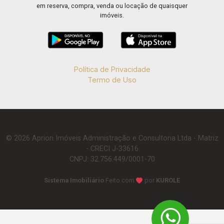
em reserva, compra, venda ou locação de quaisquer
imóveis.
Política de Privacidade
Termo de Uso
© 2026 Apriori Imóveis Administração e Consultoria Ltda - Matriz
- CRECI J-33616
CNPJ: 32.756.449/0001-70
Sistema Imobiliário
Feito com
por
KUROLE