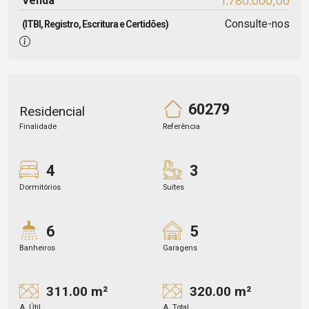
Venda
1.780.000,00
Consulte-nos
(ITBI, Registro, Escritura e Certidões)
60279
Residencial
Finalidade
Referência
4
3
Dormitórios
Suítes
6
5
Banheiros
Garagens
311.00 m²
320.00 m²
A. Útil
A. Total