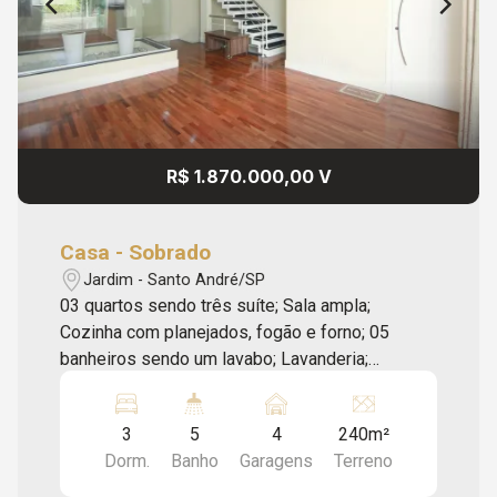
R$ 1.870.000,00 V
Casa - Sobrado
Jardim - Santo André/SP
03 quartos sendo três suíte; Sala ampla;
Cozinha com planejados, fogão e forno; 05
banheiros sendo um lavabo; Lavanderia;
Varanda; Área gourmet com Churrasqueira; 04
vagas de garagem. Ótima localização, próximo a
3
5
4
240m²
pontos de interesse de Jardim, tais como
Dorm.
Banho
Garagens
Terreno
Escola Prontidão, Amil Espaço Saúde, Escola
Superior de Adminitração e Gestão (ESAGS),