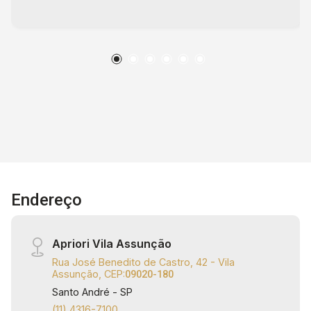
EMEF Profa. Therezinha Monteiro de Barros
Nosé, Hospital Santa Helena Saúde 24h e
Hospital ABC, entre outros comércios da
Região. Oferecemos assessoria imobiliária
completa, com atendimento humanizado,
agilidade nos processos e total segurança
jurídica para garantir uma negociação tranquila e
eficiente. Os valores e disponibilidades
expressos neste anúncio podem sofrer
alterações sem aviso prévio, assim como erros
de ortografia, gramática ou erros de digitação.
Endereço
Apriori Imóveis Administração e Consultoria -
CRECI: J33616.
Apriori Vila Assunção
Rua José Benedito de Castro, 42 - Vila
Assunção, CEP:
09020-180
Santo André - SP
(11) 4316-7100