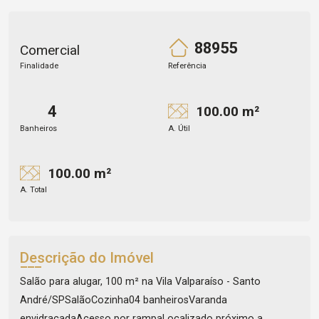
88955
Comercial
Finalidade
Referência
4
100.00 m²
Banheiros
A. Útil
100.00 m²
A. Total
Descrição do Imóvel
Salão para alugar, 100 m² na Vila Valparaíso - Santo
André/SPSalãoCozinha04 banheirosVaranda
envidraçadaAcesso por rampaLocalizado próximo a