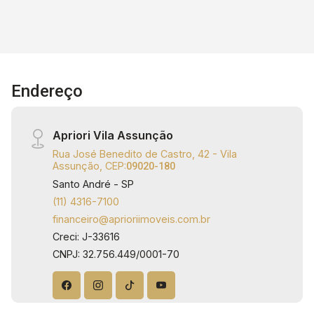
Administração e Consultoria - CRECI: J33616.
Endereço
Apriori Vila Assunção
Rua José Benedito de Castro, 42 - Vila
Assunção, CEP:
09020-180
Santo André - SP
(11) 4316-7100
financeiro@aprioriimoveis.com.br
Creci: J-33616
CNPJ: 32.756.449/0001-70