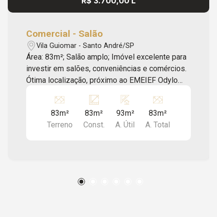
R$ 3.700,00 L
Comercial - Salão
Vila Guiomar - Santo André/SP
Área: 83m²; Salão amplo; Imóvel excelente para
investir em salões, conveniências e comércios.
Ótima localização, próximo ao EMEIEF Odylo
Costa Filho, ao Liceu Jardim, ao Sesc Santo
André, à Cobasi, entre outros comércios e
83m²
83m²
93m²
83m²
serviços da região. Oferecemos assessoria
Terreno
Const.
A. Útil
A. Total
imobiliária completa, com atendimento
humanizado, agilidade nos processos e total
segurança jurídica para garantir uma negociação
tranquila e eficiente. Os valores e
disponibilidades expressos neste anúncio
podem sofrer alterações sem aviso prévio,
assim como erros de ortografia, gramática ou
erros de digitação. Apriori Imóveis