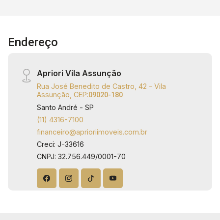
sua visita pelo número 4316-7100 ou
WhatsApp: 11 94728-3849. Apriori Imóveis
Administração e Consultoria - CRECI: J33616 -
Endereço
AP7733
Apriori Vila Assunção
Rua José Benedito de Castro, 42 - Vila
Assunção, CEP:
09020-180
Santo André - SP
(11) 4316-7100
financeiro@aprioriimoveis.com.br
Creci: J-33616
CNPJ: 32.756.449/0001-70