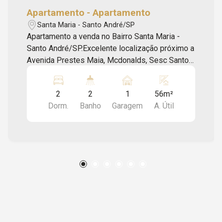
Apartamento - Apartamento
Santa Maria - Santo André/SP
Apartamento a venda no Bairro Santa Maria -
Santo André/SP.Excelente localização próximo a
Avenida Prestes Maia, Mcdonalds, Sesc Santo
André, mercados, farmácia, padaria, posto de
gasolina, feira entre outros comércios da
2
2
1
56m²
região.02 dormitórios sendo uma suíte, cozinha,
Dorm.
Banho
Garagem
A. Útil
sala dois ambientes, 02 banheiros, área de
serviço, quintal, varanda e uma vaga de garagem.
DIFERENCIAIS- Elevador;- Piso porcelanato em
todos os ambientes;- Infra pronta para sistema
de ar condicionado na sala e suíte;- Gás
encanado;- Forro de gesso em todos os
ambientes;- Apenas 4 apartamentos por andar;-
Infra para instalação de hidro nas coberturas;-
Portas revestidas + fechadura digitalINÍCIO
JAN-25 / PREVISÃO TÉRMINO JUL-26Marque