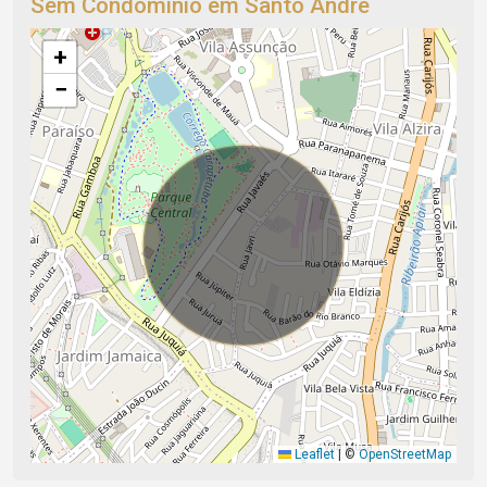
Sem Condomínio em Santo André
+
−
Leaflet
|
©
OpenStreetMap