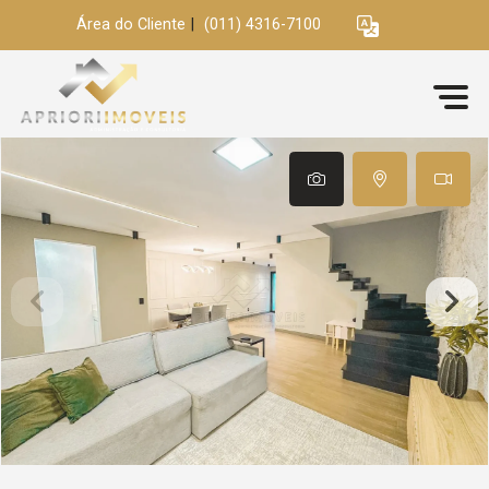
Área do Cliente
|
(011) 4316-7100