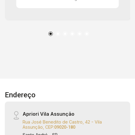
Otima localização, próximo à Rua Carijós, ao
Parque Ipiranguinha, ao Supermercado Coop
entre outros comércios e serviços da região.
Oferecemos assessoria imobiliária completa,
com atendimento humanizado, agilidade nos
processos e total segurança jurídica para
garantir uma negociação tranquila e eficiente. Os
valores e disponibilidades expressos neste
anúncio podem sofrer alterações sem aviso
prévio, assim como erros de ortografia,
gramática ou erros de digitação. Apriori Imóveis
Administração e Consultoria - CRECI: J33616
Endereço
Apriori Vila Assunção
Rua José Benedito de Castro, 42 - Vila
Assunção, CEP:
09020-180
Santo André - SP