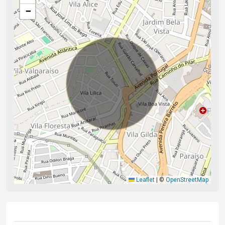
−
Leaflet
|
©
OpenStreetMap