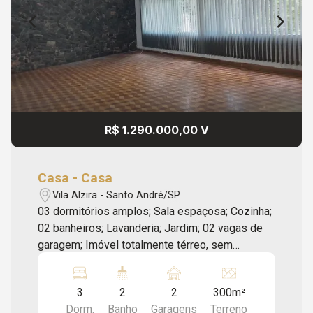
R$ 1.290.000,00 V
Casa - Casa
Vila Alzira - Santo André/SP
03 dormitórios amplos; Sala espaçosa; Cozinha;
02 banheiros; Lavanderia; Jardim; 02 vagas de
garagem; Imóvel totalmente térreo, sem
degraus, ideal para quem busca praticidade e
conforto no dia a dia. Conta com cômodos
3
2
2
300m²
amplos e bem distribuídos. Possui internet Vivo
Dorm.
Banho
Garagens
Terreno
Fibra já inclusa e suporte de televisão na sala.