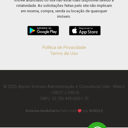
imóvel anunciado no site não estar mais disponível devido à
rotatividade. As solicitações feitas pelo site não implicam
em reserva, compra, venda ou locação de quaisquer
imóveis.
Política de Privacidade
Termo de Uso
© 2026 Apriori Imóveis Administração e Consultoria Ltda - Matriz
- CRECI J-33616
CNPJ: 32.756.449/0001-70
Sistema Imobiliário
Feito com
por
KUROLE