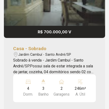
R$ 700.000,00 V
Casa - Sobrado
Jardim Cambuí - Santo André/SP
Sobrado à venda - Jardim Cambuí - Santo
André/SP.Possui sala de estar integrada a sala
de jantar, cozinha, 04 dormitórios sendo 02 com
sacada, 03 banheiros e escritório. Conta com
área de serviço, quintal, churrasqueira e 02
4
3
2
246m²
vagas de garagem cobertas.Ótima localização
Dorm.
Banho
Garagens
A. Útil
com fácil acesso a Estrada João Ducin, Rua
Juquiá e Avenida Pereira Barreto, a
infraestrutura da região conta com farmácias,