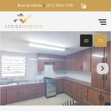
Área do Cliente
|
(011) 4316-7100