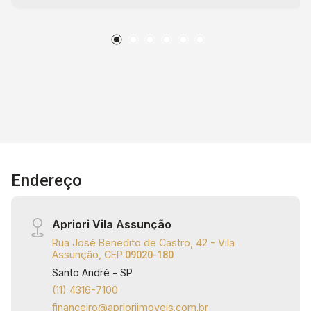
bancos, padarias, supermercados e comércios
em geral.Marque sua visita pelo número 4316-
7100 ou WhatsApp: 11 94728-3849. Apriori
Imóveis Administração e Consultoria - CRECI:
J33616. - SO4525
Endereço
Apriori Vila Assunção
Rua José Benedito de Castro, 42 - Vila
Assunção, CEP:
09020-180
Santo André - SP
(11) 4316-7100
financeiro@aprioriimoveis.com.br