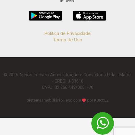
imóveis.
Política de Privacidade
Termo de Uso
© 2026 Apriori Imóveis Administração e Consultoria Ltda - Matriz
- CRECI J-33616
CNPJ: 32.756.449/0001-70
Sistema Imobiliário
Feito com
por
KUROLE